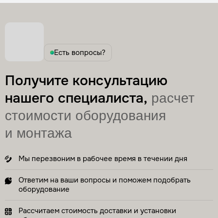
Стоимость
по запросу
Заказать
Монтаж фильтра обезжелезивания
Есть вопросы?
Трудозатраты
2–3 часа
Стоимость
по запросу
Получите консультацию
Заказать
нашего специалиста,
расчет
стоимости оборудования
Монтаж умягчителя воды
Трудозатраты
2–3 часа
и монтажа
Стоимость
по запросу
Заказать
Мы перезвоним в рабочее время в течении дня
Ответим на ваши вопросы и поможем подобрать
Установка системы обратного осмоса
оборудование
Трудозатраты
1,5 часа
Стоимость
по запросу
Рассчитаем стоимость доставки и установки