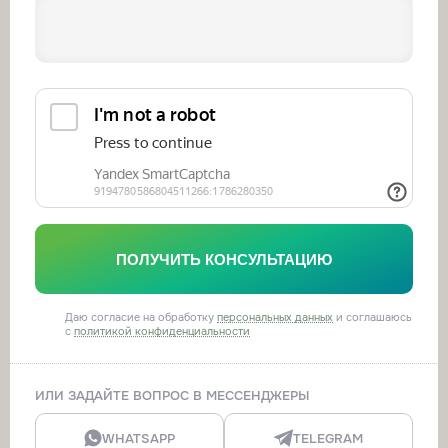
Настройка и пуско-наладка оборудования
Трудозатраты
1 час
Стоимость
по запросу
Заказать
Замена фильтрующих элементов
(обслуживание)
Трудозатраты
1 час
Стоимость
по запросу
ПОЛУЧИТЬ КОНСУЛЬТАЦИЮ
Заказать
Даю согласие на обработку
персональных данных
и соглашаюсь
с
политикой конфиденциальности
Годовое сервисное обслуживание системы
Трудозатраты
1–2 визита
Стоимость
по запросу
ИЛИ ЗАДАЙТЕ ВОПРОС В МЕССЕНДЖЕРЫ
Заказать
WHATSAPP
TELEGRAM