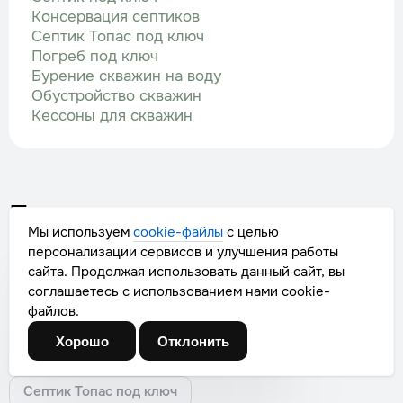
Консервация септиков
Септик Топас под ключ
Погреб под ключ
Бурение скважин на воду
Обустройство скважин
Кессоны для скважин
Популярные услуги
Мы используем
cookie-файлы
с целью
персонализации сервисов и улучшения работы
Бурение скважин на воду
Ваш город
сайта. Продолжая использовать данный сайт, вы
соглашаетесь с использованием нами cookie-
Водоснабжение частного дома
Москва
файлов.
Кессоны для скважин
Погреб под ключ
Хорошо
Отклонить
Выбрать другой
Да, верно
Септик под ключ
Системы очистки воды
Септик Топас под ключ