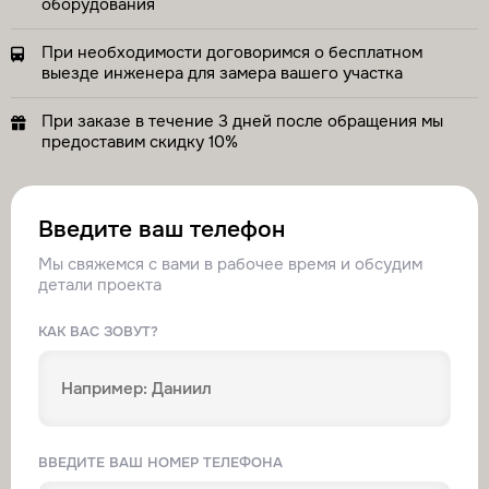
оборудования
Заказать
При необходимости договоримся о бесплатном
выезде инженера для замера вашего участка
Комплексная система фильтрации под ключ
Трудозатраты
1–2 дня
При заказе в течение 3 дней после обращения мы
Стоимость
по запросу
предоставим скидку 10%
Заказать
Введите ваш телефон
Установка магистральных фильтров
Трудозатраты
1–2 часа
Мы свяжемся с вами в рабочее время и обсудим
Стоимость
по запросу
детали проекта
Заказать
КАК ВАС ЗОВУТ?
Подключение к системе водоснабжения
Трудозатраты
1 день
Стоимость
по запросу
Заказать
ВВЕДИТЕ ВАШ НОМЕР ТЕЛЕФОНА