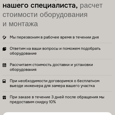
нашего специалиста,
расчет
стоимости оборудования
Обслуживание септика Аквалос
Трудозатраты
2–3 часа
и монтажа
Стоимость
по запросу
Заказать
Мы перезвоним в рабочее время в течении дня
Ответим на ваши вопросы и поможем подобрать
Обслуживание септика Евролос
оборудование
Трудозатраты
2–3 часа
Стоимость
по запросу
Рассчитаем стоимость доставки и установки
оборудования
Заказать
При необходимости договоримся о бесплатном
выезде инженера для замера вашего участка
Откачка ила из септика
Трудозатраты
1 час
При заказе в течение 3 дней после обращения мы
Стоимость
по запросу
предоставим скидку 10%
Заказать