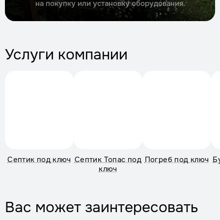
на покупку или установку оборудования.
Услуги компании
Септик под ключ
Септик Топас под
Погреб под ключ
Б
ключ
Вас может заинтересовать