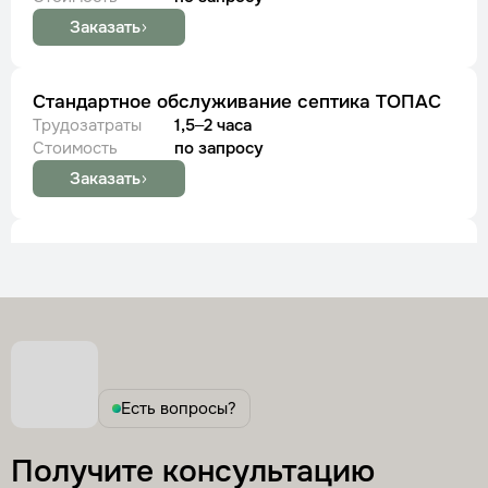
Заказать
Стандартное обслуживание септика ТОПАС
Трудозатраты
1,5–2 часа
Стоимость
по запросу
Заказать
Обслуживание септика Волгарь
Трудозатраты
1,5–2 часа
Стоимость
по запросу
Заказать
Обслуживание септика Итал
Есть вопросы?
Трудозатраты
2–3 часа
Стоимость
по запросу
Получите консультацию
Заказать