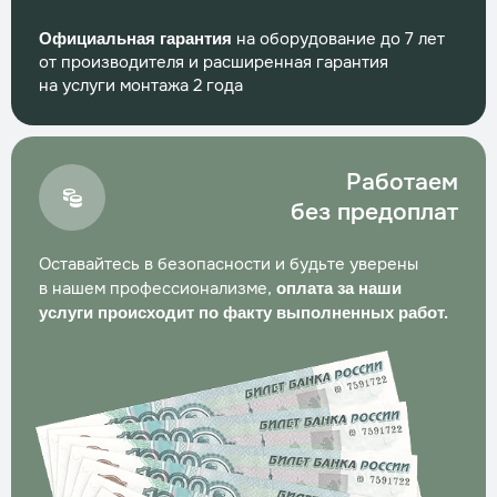
Заказать
на оборудование до 7 лет
Официальная гарантия
от производителя и расширенная гарантия
Консервация на зимний период
на услуги монтажа 2 года
Трудозатраты
2 часа
Стоимость
по запросу
Заказать
Работаем
без предоплат
Проверка герметичности септика
Трудозатраты
1 час
Оставайтесь в безопасности и будьте уверены
Стоимость
по запросу
в нашем профессионализме,
оплата за наши
услуги происходит по факту выполненных работ.
Заказать
Прочистка аэролифта
Трудозатраты
1 час
Стоимость
по запросу
Заказать