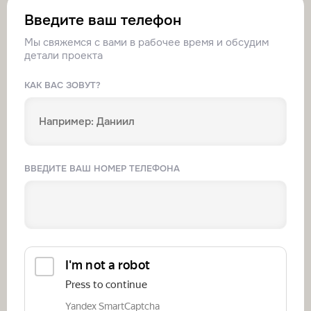
Введите ваш телефон
Промывка фильтров и камер
Трудозатраты
1–2 часа
Мы свяжемся с вами в рабочее время и обсудим
Стоимость
по запросу
детали проекта
Заказать
КАК ВАС ЗОВУТ?
Замена компрессора
Трудозатраты
2 часа
Стоимость
по запросу
Заказать
ВВЕДИТЕ ВАШ НОМЕР ТЕЛЕФОНА
Замена насоса
Трудозатраты
2 часа
Стоимость
по запросу
Заказать