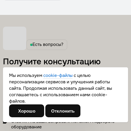
Есть вопросы?
Получите консультацию
нашего специалиста,
расчет
Мы используем
cookie-файлы
с целью
стоимости оборудования
персонализации сервисов и улучшения работы
Ваш город
сайта. Продолжая использовать данный сайт, вы
и монтажа
соглашаетесь с использованием нами cookie-
Москва
файлов.
Мы перезвоним в рабочее время в течении дня
Хорошо
Отклонить
Выбрать другой
Да, верно
Ответим на ваши вопросы и поможем подобрать
оборудование